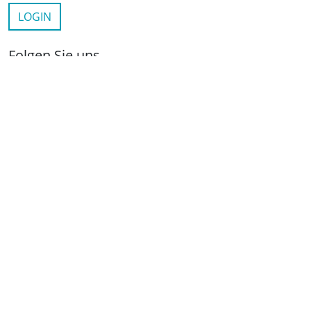
LOGIN
Folgen Sie uns
netzwerkwohnungswirtschaft.de
LinkedIn
YouTube
Wichtige Links
Kontakt
Anfahrt
Impressum
Datenschutz