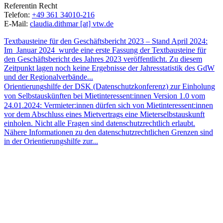
Referentin Recht
Telefon:
+49 361 34010-216
E-Mail:
claudia.dithmar [at] vtw.de
Textbausteine für den Geschäftsbericht 2023 – Stand April 2024
:
Im Januar 2024 wurde eine erste Fassung der Textbausteine für
den Geschäftsbericht des Jahres 2023 veröffentlicht. Zu diesem
Zeitpunkt lagen noch keine Ergebnisse der Jahresstatistik des GdW
und der Regionalverbände...
Orientierungshilfe der DSK (Datenschutzkonferenz) zur Einholung
von Selbstauskünften bei Mietinteressent:innen Version 1.0 vom
24.01.2024
:
Vermieter:innen dürfen sich von Mietinteressent:innen
vor dem Abschluss eines Mietvertrags eine Mieterselbstauskunft
einholen. Nicht alle Fragen sind datenschutzrechtlich erlaubt.
Nähere Informationen zu den datenschutzrechtlichen Grenzen sind
in der Orientierungshilfe zur...