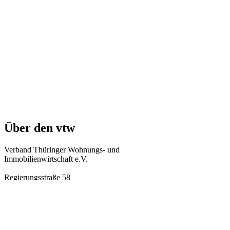
Über den vtw
Verband Thüringer Wohnungs- und
Immobilienwirtschaft e.V.
Regierungsstraße 58
99084 Erfurt
Telefon: +49 361 34010-0
Telefax: +49 361 34010-233
E-Mail: info(at)vtw.de