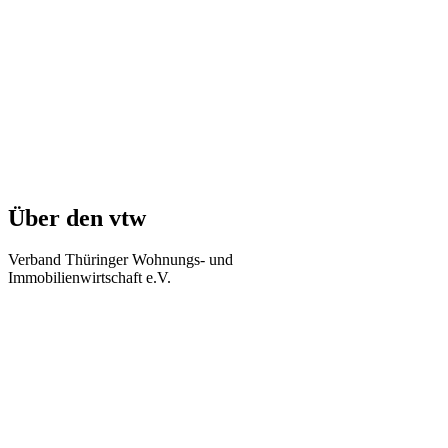
Über den vtw
Verband Thüringer Wohnungs- und
Immobilienwirtschaft e.V.
Regierungsstraße 58
99084 Erfurt
Telefon: +49 361 34010-0
Telefax: +49 361 34010-233
E-Mail: info(at)vtw.de