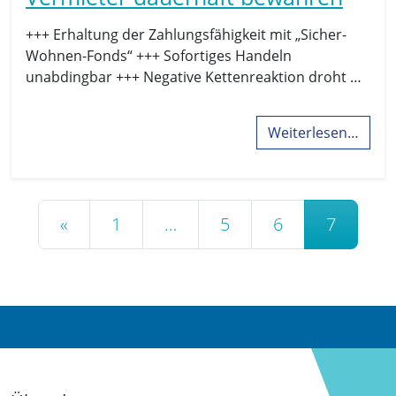
+++ Erhaltung der Zahlungsfähigkeit mit „Sicher-
Wohnen-Fonds“ +++ Sofortiges Handeln
unabdingbar +++ Negative Kettenreaktion droht …
Weiterlesen…
Beitrags-Navigation
«
1
…
5
6
7