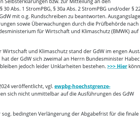
len Selbsterklärungen bzw. zur Mitteilung an den
§ 30 Abs. 1 StromPBG, § 30a Abs. 2 StromPBG und/oder § 22
GdW mit o.g. Rundschreiben zu beantworten. Ausgangslage 
ärungen sowie Überwachungen durch die Prüfbehörde nac
ndesministerium für Wirtschaft und Klimaschutz (BMWK) auf 
r Wirtschaft und Klimaschutz stand der GdW im engen Aust
s hat der GdW sich zweimal an Herrn Bundesminister Habec
bleiben jedoch leider Unklarheiten bestehen.
>>> Hier
könn
24 veröffentlicht, vgl.
ewpbg-hoechstgrenze-
ften sich nicht unmittelbar auf die Ausführungen des GdW
r sog. bedingten Verlängerung der Abgabefrist für die finale