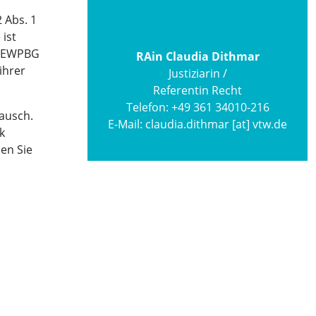
 Abs. 1
ist
h EWPBG
RAin Claudia Dithmar
ihrer
Justiziarin /
Referentin Recht
Telefon:
+49 361 34010-216
ausch.
E-Mail:
claudia.dithmar [at] vtw.de
k
en Sie