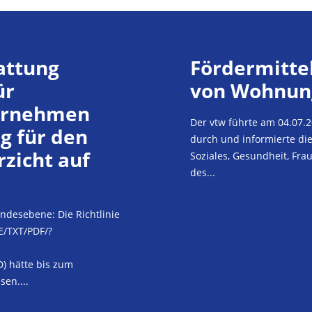
attung
Fördermitte
ür
von Wohnung
ernehmen
Der vtw führte am 04.07
g für den
durch und informierte die
rzicht auf
Soziales, Gesundheit, Fr
des...
desebene: Die Richtlinie
DE/TXT/PDF/?
) hätte bis zum
en....