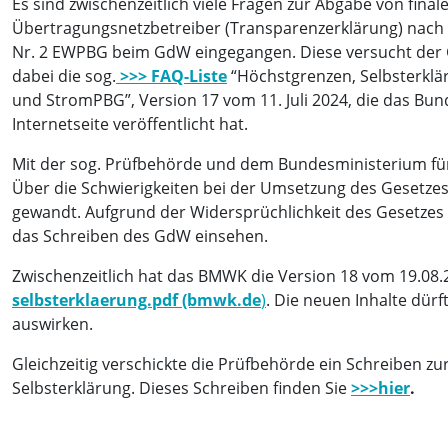
Es sind zwischenzeitlich viele Fragen zur Abgabe von fina
Übertragungsnetzbetreiber (Transparenzerklärung) nach 
Nr. 2 EWPBG beim GdW eingegangen. Diese versucht der 
dabei die sog.
>>> FAQ-Liste
“Höchstgrenzen, Selbsterkl
und StromPBG”, Version 17 vom 11. Juli 2024, die das Bu
Internetseite veröffentlicht hat.
Mit der sog. Prüfbehörde und dem Bundesministerium fü
Über die Schwierigkeiten bei der Umsetzung des Gesetze
gewandt. Aufgrund der Widersprüchlichkeit des Gesetzes 
das Schreiben des GdW einsehen.
Zwischenzeitlich hat das BMWK die Version 18 vom 19.08.20
selbsterklaerung.pdf (bmwk.de
)
. Die neuen Inhalte dür
auswirken.
Gleichzeitig verschickte die Prüfbehörde ein Schreiben zu
Selbsterklärung. Dieses Schreiben finden Sie
>>>hier
.