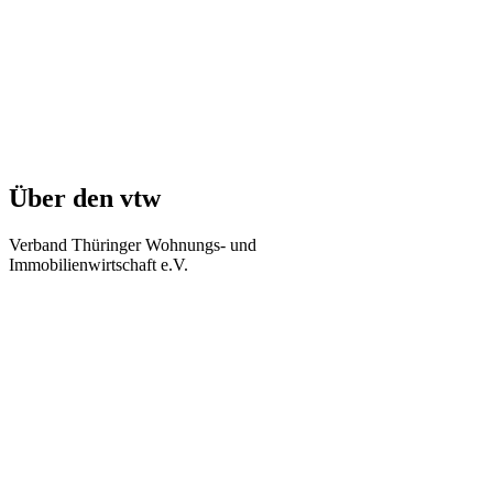
Über den vtw
Verband Thüringer Wohnungs- und
Immobilienwirtschaft e.V.
Regierungsstraße 58
99084 Erfurt
Telefon: +49 361 34010-0
Telefax: +49 361 34010-233
E-Mail: info(at)vtw.de
Mitglieder-Bereich