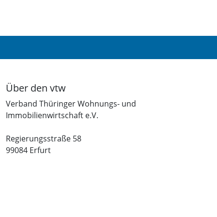
Über den vtw
Verband Thüringer Wohnungs- und
Immobilienwirtschaft e.V.
Regierungsstraße 58
99084 Erfurt
Telefon: +49 361 34010-0
Telefax: +49 361 34010-233
E-Mail: info(at)vtw.de