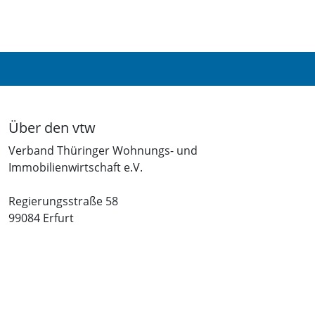
Über den vtw
Verband Thüringer Wohnungs- und
Immobilienwirtschaft e.V.
Regierungsstraße 58
99084 Erfurt
Telefon: +49 361 34010-0
Telefax: +49 361 34010-233
E-Mail: info(at)vtw.de