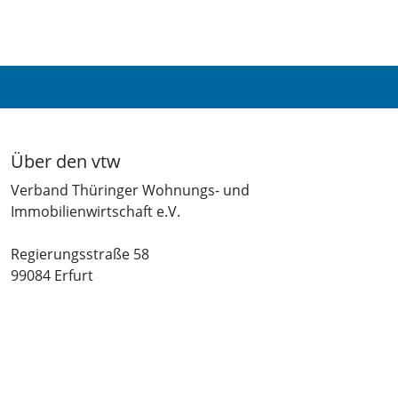
Über den vtw
Verband Thüringer Wohnungs- und
Immobilienwirtschaft e.V.
Regierungsstraße 58
99084 Erfurt
Telefon: +49 361 34010-0
Telefax: +49 361 34010-233
E-Mail: info(at)vtw.de