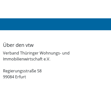
Über den vtw
Verband Thüringer Wohnungs- und
Immobilienwirtschaft e.V.
Regierungsstraße 58
99084 Erfurt
Telefon: +49 361 34010-0
Telefax: +49 361 34010-233
E-Mail: info(at)vtw.de