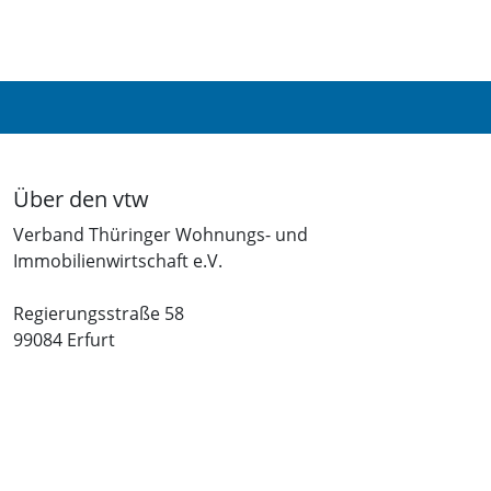
Über den vtw
Verband Thüringer Wohnungs- und
Immobilienwirtschaft e.V.
Regierungsstraße 58
99084 Erfurt
Telefon: +49 361 34010-0
Telefax: +49 361 34010-233
E-Mail: info(at)vtw.de