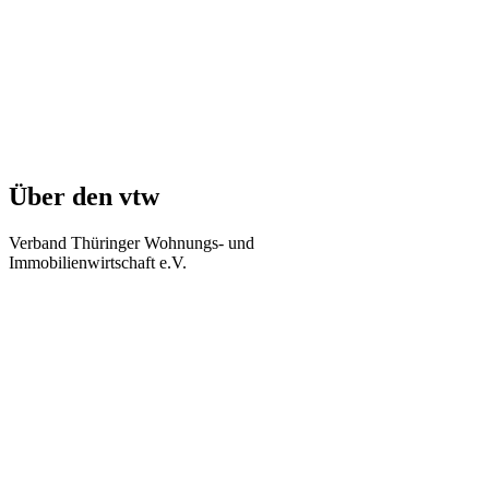
Über den vtw
Verband Thüringer Wohnungs- und
Immobilienwirtschaft e.V.
Regierungsstraße 58
99084 Erfurt
Telefon: +49 361 34010-0
Telefax: +49 361 34010-233
E-Mail: info(at)vtw.de
Mitglieder-Bereich