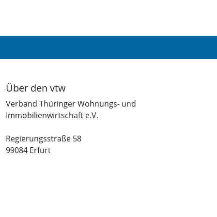
Über den vtw
Verband Thüringer Wohnungs- und
Immobilienwirtschaft e.V.
Regierungsstraße 58
99084 Erfurt
Telefon: +49 361 34010-0
Telefax: +49 361 34010-233
E-Mail: info(at)vtw.de