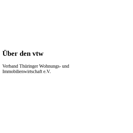
Über den vtw
Verband Thüringer Wohnungs- und
Immobilienwirtschaft e.V.
Regierungsstraße 58
99084 Erfurt
Telefon: +49 361 34010-0
Telefax: +49 361 34010-233
E-Mail: info(at)vtw.de
Mitglieder-Bereich