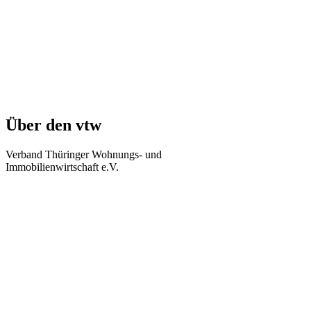
Über den vtw
Verband Thüringer Wohnungs- und
Immobilienwirtschaft e.V.
Regierungsstraße 58
99084 Erfurt
Telefon: +49 361 34010-0
Telefax: +49 361 34010-233
E-Mail: info(at)vtw.de
Mitglieder-Bereich