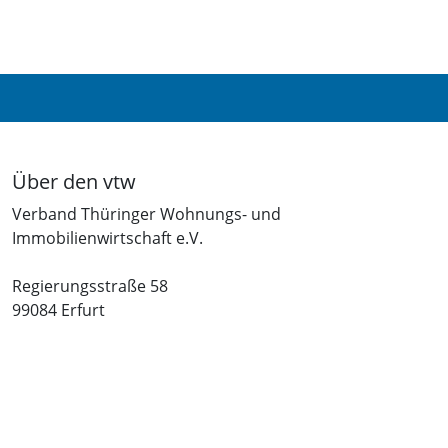
Über den vtw
Verband Thüringer Wohnungs- und
Immobilienwirtschaft e.V.
Regierungsstraße 58
99084 Erfurt
Telefon: +49 361 34010-0
Telefax: +49 361 34010-233
E-Mail: info(at)vtw.de