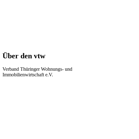
Über den vtw
Verband Thüringer Wohnungs- und
Immobilienwirtschaft e.V.
Regierungsstraße 58
99084 Erfurt
Telefon: +49 361 34010-0
Telefax: +49 361 34010-233
E-Mail: info(at)vtw.de
Mitglieder-Bereich