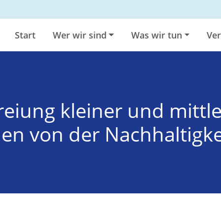
Start
Wer wir sind
Was wir tun
Ver
iung kleiner und mittl
en von der Nachhaltigke