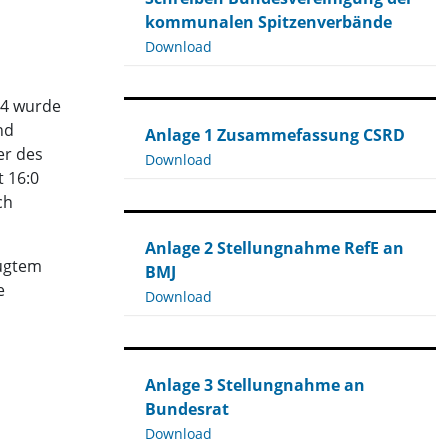
kommunalen Spitzenverbände
Download
24 wurde
nd
Anlage 1 Zusammefassung CSRD
er des
Download
t 16:0
ch
Anlage 2 Stellungnahme RefE an
fügtem
BMJ
e
Download
Anlage 3 Stellungnahme an
Bundesrat
Download