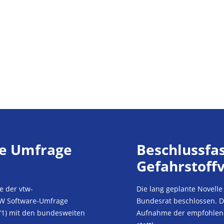
re Umfrage
Beschlussfa
Gefahrstoff
e der vtw-
Die lang geplante Novell
dW Software-Umfrage
Bundesrat beschlossen. D
71) mit den bundesweiten
Aufnahme der empfohlenen