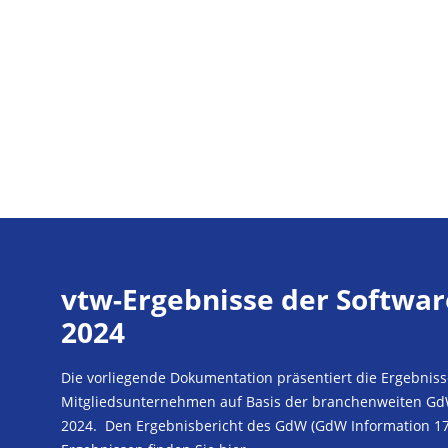
vtw-Ergebnisse der Softwa
2024
Die vorliegende Dokumentation präsentiert die Ergebniss
Mitgliedsunternehmen auf Basis der branchenweiten G
2024. Den Ergebnisbericht des GdW (GdW Information 1