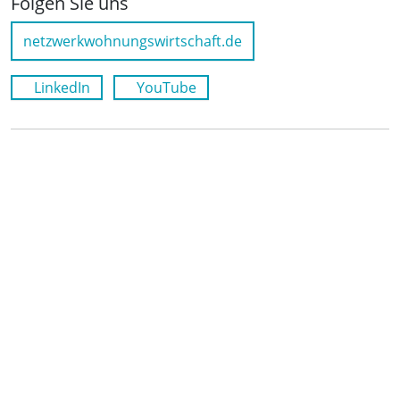
Folgen Sie uns
netzwerkwohnungswirtschaft.de
LinkedIn
YouTube
Wichtige Links
Kontakt
Anfahrt
Impressum
Datenschutz
Leichte Sprache
Cookie-Richtlinie