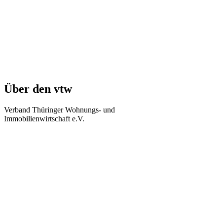
Über den vtw
Verband Thüringer Wohnungs- und
Immobilienwirtschaft e.V.
Regierungsstraße 58
99084 Erfurt
Telefon: +49 361 34010-0
Telefax: +49 361 34010-233
E-Mail: info(at)vtw.de
Mitglieder-Bereich