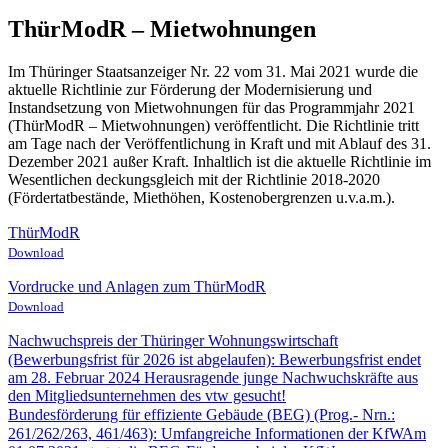
ThürModR – Mietwohnungen
Im Thüringer Staatsanzeiger Nr. 22 vom 31. Mai 2021 wurde die
aktuelle Richtlinie zur Förderung der Modernisierung und
Instandsetzung von Mietwohnungen für das Programmjahr 2021
(ThürModR – Mietwohnungen) veröffentlicht. Die Richtlinie tritt
am Tage nach der Veröffentlichung in Kraft und mit Ablauf des 31.
Dezember 2021 außer Kraft. Inhaltlich ist die aktuelle Richtlinie im
Wesentlichen deckungsgleich mit der Richtlinie 2018-2020
(Fördertatbestände, Miethöhen, Kostenobergrenzen u.v.a.m.).
ThürModR
Download
Vordrucke und Anlagen zum ThürModR
Download
Nachwuchspreis der Thüringer Wohnungswirtschaft
(Bewerbungsfrist für 2026 ist abgelaufen)
:
Bewerbungsfrist endet
am 28. Februar 2024 Herausragende junge Nachwuchskräfte aus
den Mitgliedsunternehmen des vtw gesucht!
Bundesförderung für effiziente Gebäude (BEG) (Prog.- Nrn.:
261/262/263, 461/463)
:
Umfangreiche Informationen der KfWAm