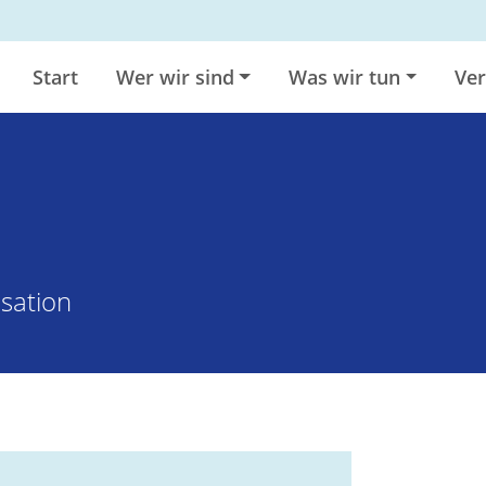
Start
Wer wir sind
Was wir tun
Ver
sation