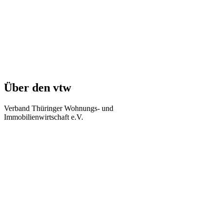
Über den vtw
Verband Thüringer Wohnungs- und
Immobilienwirtschaft e.V.
Regierungsstraße 58
99084 Erfurt
Telefon: +49 361 34010-0
Telefax: +49 361 34010-233
E-Mail: info(at)vtw.de
Mitglieder-Bereich