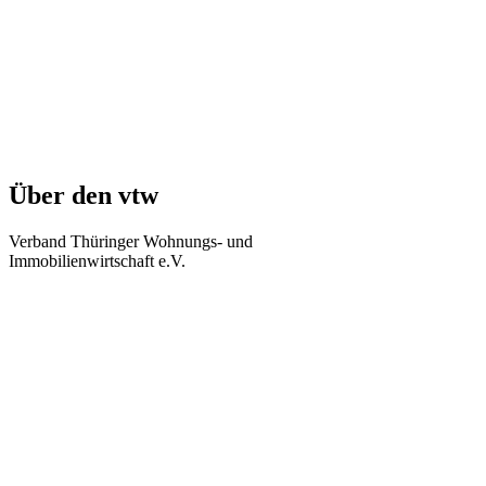
Über den vtw
Verband Thüringer Wohnungs- und
Immobilienwirtschaft e.V.
Regierungsstraße 58
99084 Erfurt
Telefon: +49 361 34010-0
Telefax: +49 361 34010-233
E-Mail: info(at)vtw.de
Mitglieder-Bereich