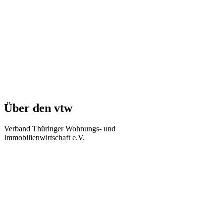
Über den vtw
Verband Thüringer Wohnungs- und
Immobilienwirtschaft e.V.
Regierungsstraße 58
99084 Erfurt
Telefon: +49 361 34010-0
Telefax: +49 361 34010-233
E-Mail: info(at)vtw.de