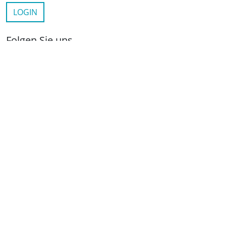
LOGIN
Folgen Sie uns
netzwerkwohnungswirtschaft.de
LinkedIn
YouTube
Wichtige Links
Kontakt
Anfahrt
Impressum
Datenschutz