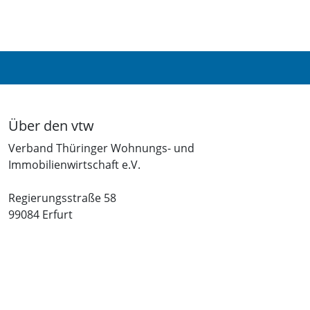
Über den vtw
Verband Thüringer Wohnungs- und
Immobilienwirtschaft e.V.
Regierungsstraße 58
99084 Erfurt
Telefon: +49 361 34010-0
Telefax: +49 361 34010-233
E-Mail: info(at)vtw.de