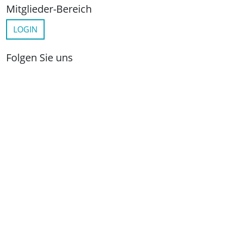
Mitglieder-Bereich
LOGIN
Folgen Sie uns
netzwerkwohnungswirtschaft.de
LinkedIn
YouTube
Wichtige Links
Kontakt
Anfahrt
Impressum
Datenschutz