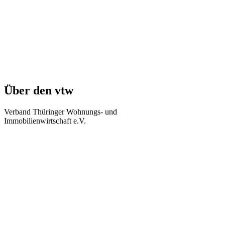
Über den vtw
Verband Thüringer Wohnungs- und
Immobilienwirtschaft e.V.
Regierungsstraße 58
99084 Erfurt
Telefon: +49 361 34010-0
Telefax: +49 361 34010-233
E-Mail: info(at)vtw.de
Mitglieder-Bereich