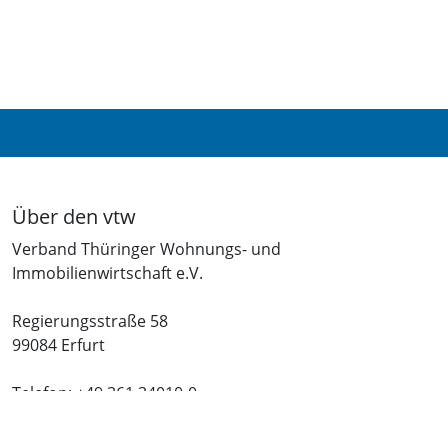
Über den vtw
Verband Thüringer Wohnungs- und
Immobilienwirtschaft e.V.
Regierungsstraße 58
99084 Erfurt
Telefon: +49 361 34010-0
Telefax: +49 361 34010-233
E-Mail: info(at)vtw.de