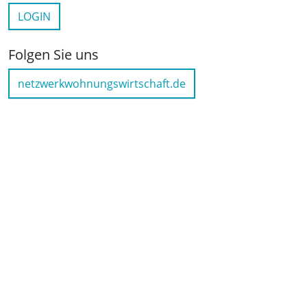
LOGIN
Folgen Sie uns
netzwerkwohnungswirtschaft.de
LinkedIn
YouTube
Wichtige Links
Kontakt
Anfahrt
Impressum
Datenschutz