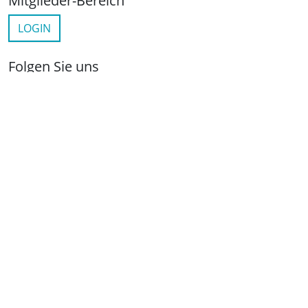
Mitglieder-Bereich
LOGIN
Folgen Sie uns
netzwerkwohnungswirtschaft.de
LinkedIn
YouTube
Wichtige Links
Kontakt
Anfahrt
Impressum
Datenschutz