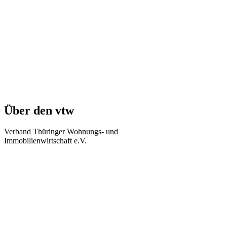
Über den vtw
Verband Thüringer Wohnungs- und
Immobilienwirtschaft e.V.
Regierungsstraße 58
99084 Erfurt
Telefon: +49 361 34010-0
Telefax: +49 361 34010-233
E-Mail: info(at)vtw.de