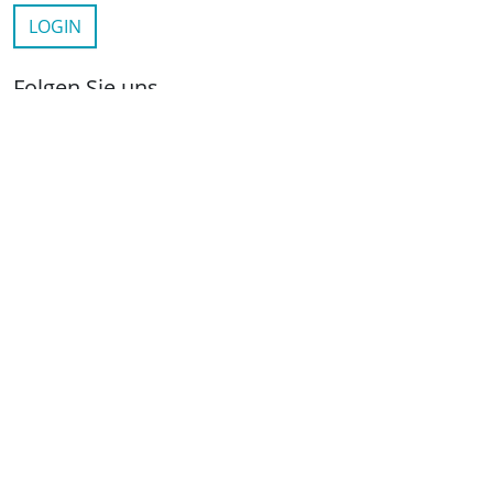
LOGIN
Folgen Sie uns
netzwerkwohnungswirtschaft.de
LinkedIn
YouTube
Wichtige Links
Kontakt
Anfahrt
Impressum
Datenschutz