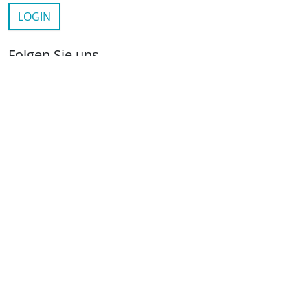
LOGIN
Folgen Sie uns
netzwerkwohnungswirtschaft.de
LinkedIn
YouTube
Wichtige Links
Kontakt
Anfahrt
Impressum
Datenschutz