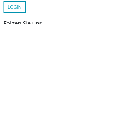
LOGIN
Folgen Sie uns
netzwerkwohnungswirtschaft.de
LinkedIn
YouTube
Wichtige Links
Kontakt
Anfahrt
Impressum
Datenschutz