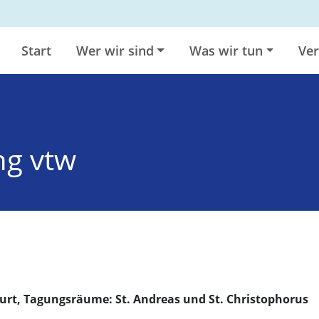
Start
Wer wir sind
Was wir tun
Ver
ng vtw
furt, Tagungsräume: St. Andreas und St. Christophorus