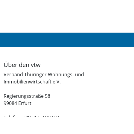
Über den vtw
Verband Thüringer Wohnungs- und
Immobilienwirtschaft e.V.
Regierungsstraße 58
99084 Erfurt
Telefon: +49 361 34010-0
Telefax: +49 361 34010-233
E-Mail: info(at)vtw.de