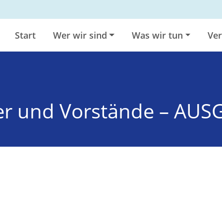
Start
Wer wir sind
Was wir tun
Ver
rer und Vorstände – AU