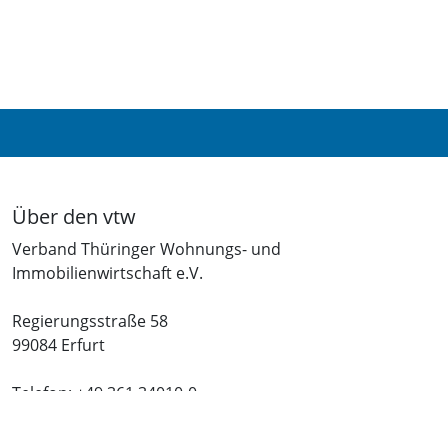
Über den vtw
Verband Thüringer Wohnungs- und
Immobilienwirtschaft e.V.
Regierungsstraße 58
99084 Erfurt
Telefon: +49 361 34010-0
Telefax: +49 361 34010-233
E-Mail: info(at)vtw.de