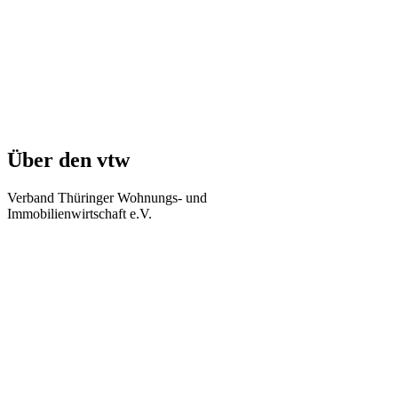
Über den vtw
Verband Thüringer Wohnungs- und
Immobilienwirtschaft e.V.
Regierungsstraße 58
99084 Erfurt
Telefon: +49 361 34010-0
Telefax: +49 361 34010-233
E-Mail: info(at)vtw.de
Mitglieder-Bereich