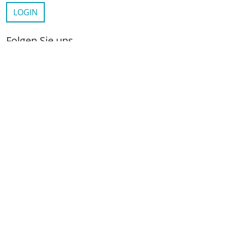
LOGIN
Folgen Sie uns
netzwerkwohnungswirtschaft.de
LinkedIn
YouTube
Wichtige Links
Kontakt
Anfahrt
Impressum
Datenschutz