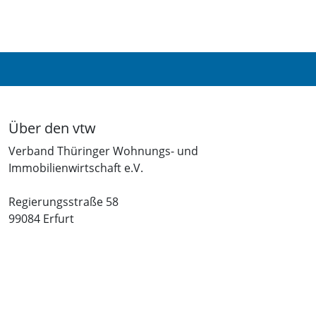
Über den vtw
Verband Thüringer Wohnungs- und
Immobilienwirtschaft e.V.
Regierungsstraße 58
99084 Erfurt
Telefon: +49 361 34010-0
Telefax: +49 361 34010-233
E-Mail: info(at)vtw.de