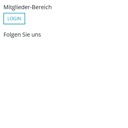
Mitglieder-Bereich
LOGIN
Folgen Sie uns
netzwerkwohnungswirtschaft.de
LinkedIn
YouTube
Wichtige Links
Kontakt
Anfahrt
Impressum