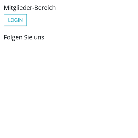
Mitglieder-Bereich
LOGIN
Folgen Sie uns
netzwerkwohnungswirtschaft.de
LinkedIn
YouTube
Wichtige Links
Kontakt
Anfahrt
Impressum