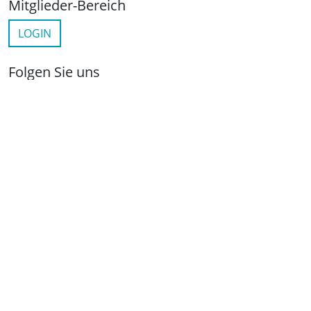
Mitglieder-Bereich
LOGIN
Folgen Sie uns
netzwerkwohnungswirtschaft.de
LinkedIn
YouTube
Wichtige Links
Kontakt
Anfahrt
Impressum
Datenschutz