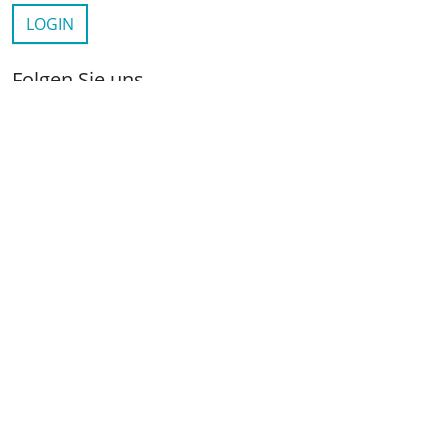
LOGIN
Folgen Sie uns
netzwerkwohnungswirtschaft.de
LinkedIn
YouTube
Wichtige Links
Kontakt
Anfahrt
Impressum
Datenschutz