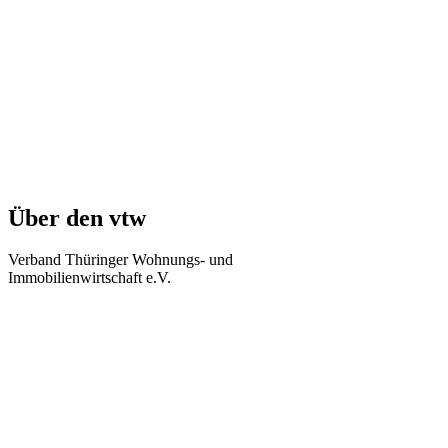
Über den vtw
Verband Thüringer Wohnungs- und
Immobilienwirtschaft e.V.
Regierungsstraße 58
99084 Erfurt
Telefon: +49 361 34010-0
Telefax: +49 361 34010-233
E-Mail: info(at)vtw.de