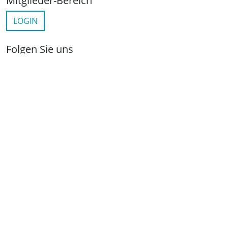
Mitglieder-Bereich
LOGIN
Folgen Sie uns
netzwerkwohnungswirtschaft.de
LinkedIn
YouTube
Wichtige Links
Kontakt
Anfahrt
Impressum
Datenschutz