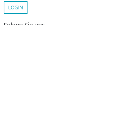
LOGIN
Folgen Sie uns
netzwerkwohnungswirtschaft.de
LinkedIn
YouTube
Wichtige Links
Kontakt
Anfahrt
Impressum
Datenschutz