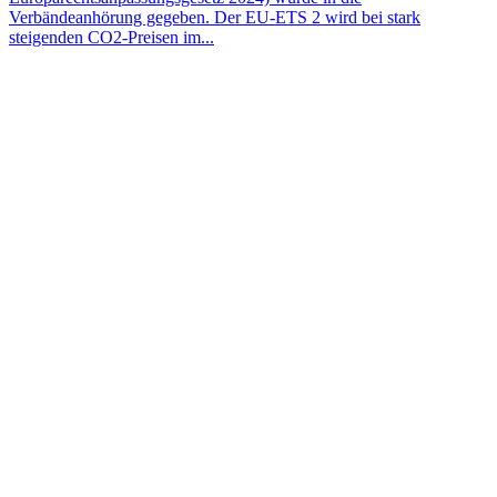
Verbändeanhörung gegeben. Der EU-ETS 2 wird bei stark
steigenden CO2-Preisen im...