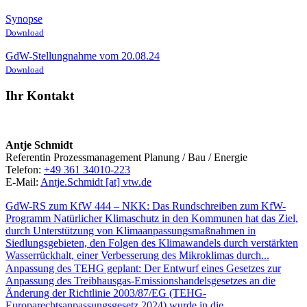
Synopse
Download
GdW-Stellungnahme vom 20.08.24
Download
Ihr Kontakt
Antje Schmidt
Referentin Prozessmanagement Planung / Bau / Energie
Telefon:
+49 361 34010-223
E-Mail:
Antje.Schmidt [at] vtw.de
GdW-RS zum KfW 444 – NKK
:
Das Rundschreiben zum KfW-
Programm Natürlicher Klimaschutz in den Kommunen hat das Ziel,
durch Unterstützung von Klimaanpassungsmaßnahmen in
Siedlungsgebieten, den Folgen des Klimawandels durch verstärkten
Wasserrückhalt, einer Verbesserung des Mikroklimas durch...
Anpassung des TEHG geplant
:
Der Entwurf eines Gesetzes zur
Anpassung des Treibhausgas-Emissionshandelsgesetzes an die
Änderung der Richtlinie 2003/87/EG (TEHG-
Europarechtsanpassungsgesetz 2024) wurde in die