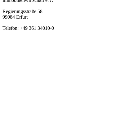
Immobilienwirtschaft e.V.
Regierungsstraße 58
99084 Erfurt
Telefon: +49 361 34010-0
Telefax: +49 361 34010-233
E-Mail: info(at)vtw.de
Mitglieder-Bereich
LOGIN
Folgen Sie uns
netzwerkwohnungswirtschaft.de
LinkedIn
YouTube
Wichtige Links