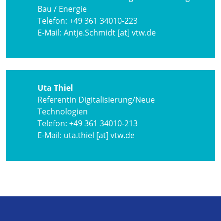
Bau / Energie
Telefon:
+49 361 34010-223
E-Mail:
Antje.Schmidt [at] vtw.de
Uta Thiel
Referentin Digitalisierung/Neue
Technologien
Telefon:
+49 361 34010-213
E-Mail:
uta.thiel [at] vtw.de