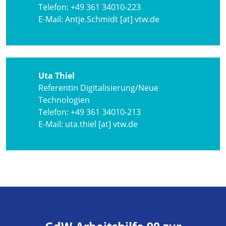
Telefon:
+49 361 34010-223
E-Mail:
Antje.Schmidt [at] vtw.de
Uta Thiel
Referentin Digitalisierung/Neue
Technologien
Telefon:
+49 361 34010-213
E-Mail:
uta.thiel [at] vtw.de